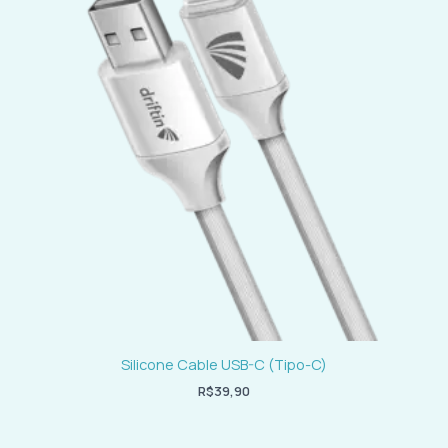
Silicone Cable USB-C (Tipo-C)
R$
39,90