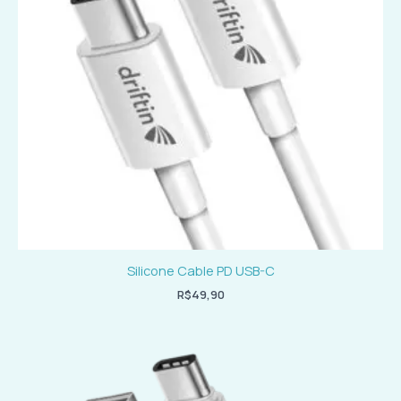
Silicone Cable PD USB-C
R$
49,90