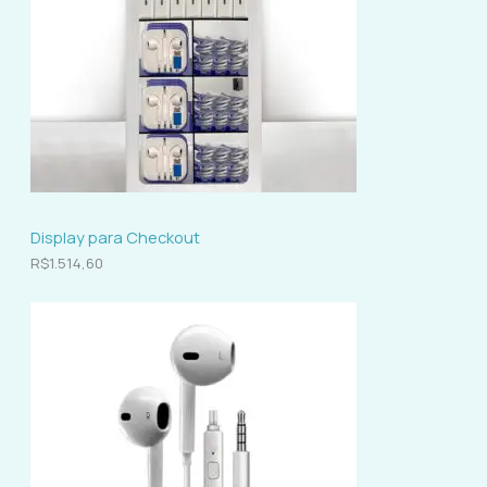
s
o
s
Display para Checkout
R$
1.514,60