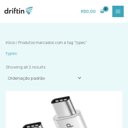
Ir
para
R$
0,00
o
conteúdo
Início
/ Produtos marcados com a tag “typec”
typec
Showing all 2 results